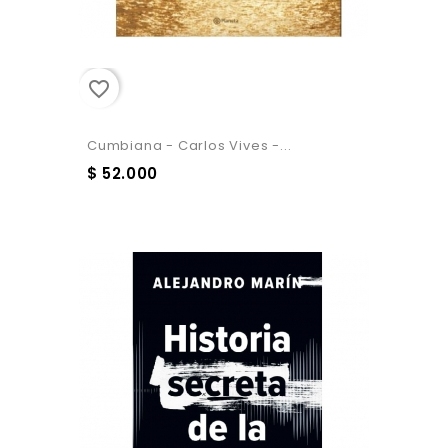
favorite_border
Cumbiana - Carlos Vives -...
$ 52.000