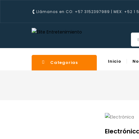
Llámanos en CO: +57 3152397989 | MEX: +52 1 
Inicio
No
Categorias
Electrónic