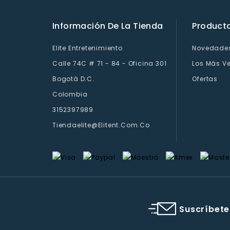
Información De La Tienda
Product
Elite Entretenimiento
Novedade
Calle 74C # 71 - 84 - Oficina 301
Los Más V
Bogotá D.C.
Ofertas
Colombia
3152397989
Tiendaelite@elitent.com.co
Suscríbete