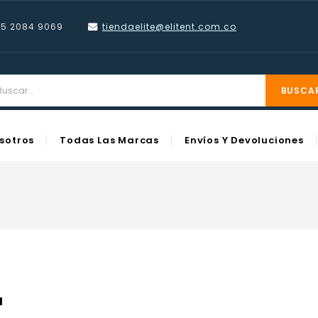
55 2084 9069
tiendaelite@elitent.com
.co
BUSCA
sotros
Todas Las Marcas
Envíos Y Devoluciones
a