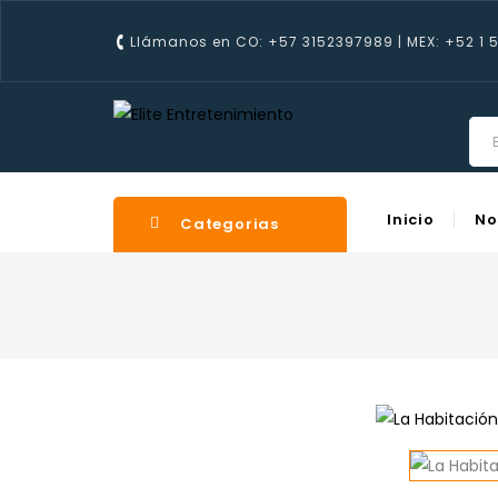
Llámanos en CO: +57 3152397989 | MEX: +52 1 
Inicio
No
Categorias