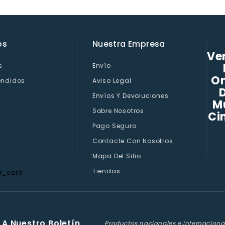
os
Nuestra Empresa
Ven
s
Envío
On
endidos
Aviso Legal
D
Envíos Y Devoluciones
M
Sobre Nosotros
Ci
Pago Seguro
Contacte Con Nosotros
Mapa Del Sitio
Tiendas
 A Nuestro Boletín
Productos nacionales e internaciona