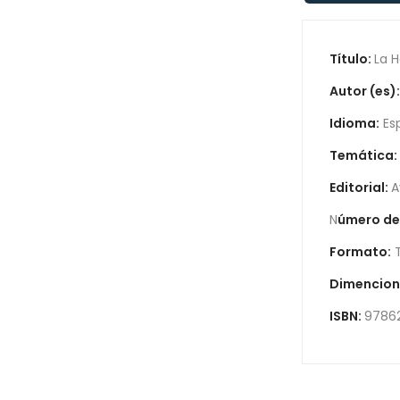
Título:
La H
Autor (es)
Idioma:
Es
Temática:
Editorial:
A
N
úmero de
Formato:
T
Dimencion
ISBN:
9786