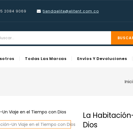
55 2084 9069
tiendaelite@elitent.com
.co
BUSCA
sotros
Todas Las Marcas
Envíos Y Devoluciones
Inic
La Habitación
Dios