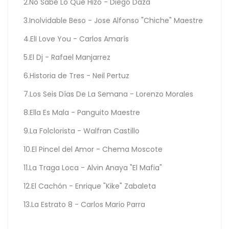
2.No Sabe Lo Que Hizo - Diego Daza
3.Inolvidable Beso - Jose Alfonso "Chiche" Maestre
4.ElI Love You - Carlos Amarís
5.El Dj - Rafael Manjarrez
6.Historia de Tres - Neil Pertuz
7.Los Seis Días De La Semana - Lorenzo Morales
8.Ella Es Mala - Panguito Maestre
9.La Folclorista - Walfran Castillo
10.El Pincel del Amor - Chema Moscote
11.La Traga Loca - Alvin Anaya "El Mafia"
12.El Cachón - Enrique "Kike" Zabaleta
13.La Estrato 8 - Carlos Mario Parra