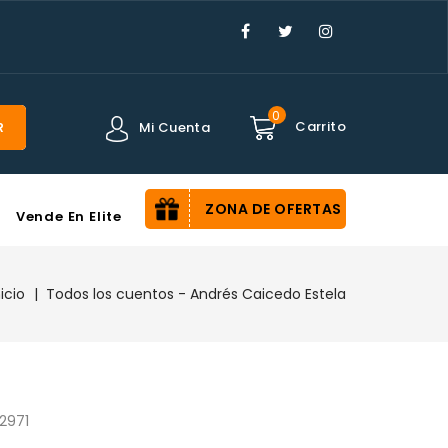
×
0
Carrito
Mi Cuenta
R
ZONA DE OFERTAS
Vende En Elite
nicio
Todos los cuentos - Andrés Caicedo Estela
2971