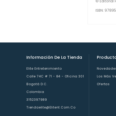
© Editorial
ISBN: 9789
Información De La Tienda
Product
Elite Entretenimiento
Novedade
Calle 74C # 71 - 84 - Oficina 301
Los Más V
Bogotá D.C.
Ofertas
Colombia
3152397989
Tiendaelite@elitent.com.co