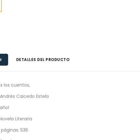
N
DETALLES DEL PRODUCTO
os los cuentos,
 Andrés Caicedo Estela
pañol
ovela Literaria
páginas: 536