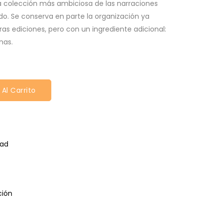
la colección más ambiciosa de las narraciones
o. Se conserva en parte la organización ya
as ediciones, pero con un ingrediente adicional:
nas.
 Al Carrito
dad
ción