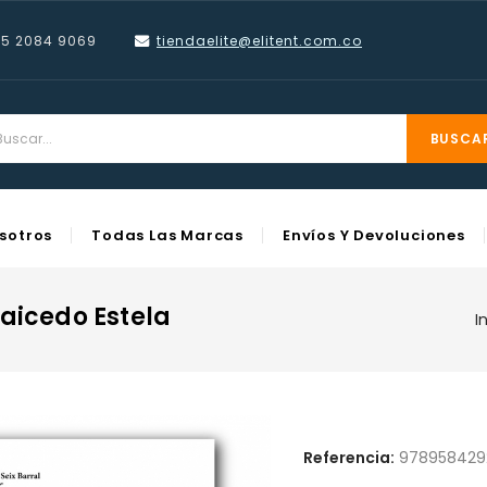
55 2084 9069
tiendaelite@elitent.com
.co
reate Wishlist
list Name
BUSCA
sotros
Todas Las Marcas
Envíos Y Devoluciones
Cancel
Create wishlist
aicedo Estela
I
Referencia:
978958429