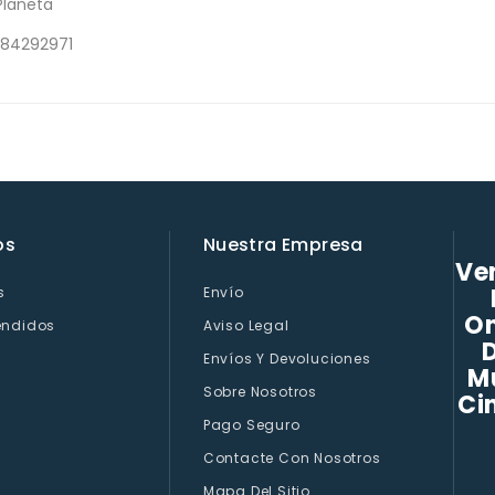
 Planeta
584292971
os
Nuestra Empresa
Ven
s
Envío
On
endidos
Aviso Legal
D
Envíos Y Devoluciones
M
Sobre Nosotros
Ci
Pago Seguro
Contacte Con Nosotros
Mapa Del Sitio