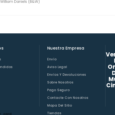
 William Daniels (B&W)
os
Nuestra Empresa
Ven
s
Envío
On
endidos
Aviso Legal
D
Envíos Y Devoluciones
M
Sobre Nosotros
Ci
Pago Seguro
Contacte Con Nosotros
Mapa Del Sitio
Tiendas