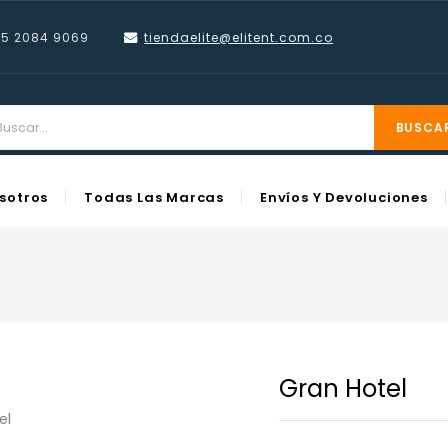
55 2084 9069
tiendaelite@elitent.com
.co
BUSCA
sotros
Todas Las Marcas
Envíos Y Devoluciones
Gran Hotel