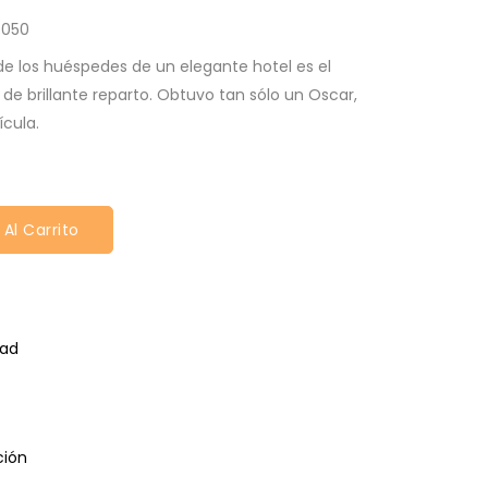
6050
 de los huéspedes de un elegante hotel es el
de brillante reparto. Obtuvo tan sólo un Oscar,
ícula.
 Al Carrito
dad
ción