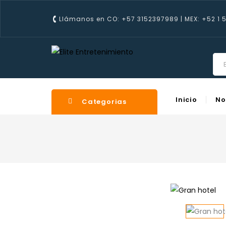
Llámanos en CO: +57 3152397989 | MEX: +52 1 
Inicio
No
Categorias