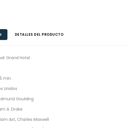
N
DETALLES DEL PRODUCTO
inal: Grand Hotel
15 min.
os Unidos
 Edmund Goulding
iam A. Drake
liam Axt, Charles Maxwell