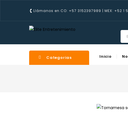
Llámanos en CO: +57 3152397989 | MEX: +52 1 
Inicio
No
Categorias