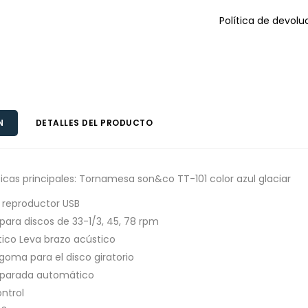
Política de devolu
N
DETALLES DEL PRODUCTO
icas principales: Tornamesa son&co TT-101 color azul glaciar
 reproductor USB
para discos de 33-1/3, 45, 78 rpm
tico Leva brazo acústico
goma para el disco giratorio
 parada automático
ntrol