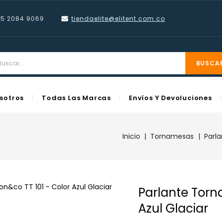
55 2084 9069
tiendaelite@elitent.com
.co
BUSCA
sotros
Todas Las Marcas
Envíos Y Devoluciones
Inicio
Tornamesas
Parl
Parlante Torn
Azul Glaciar