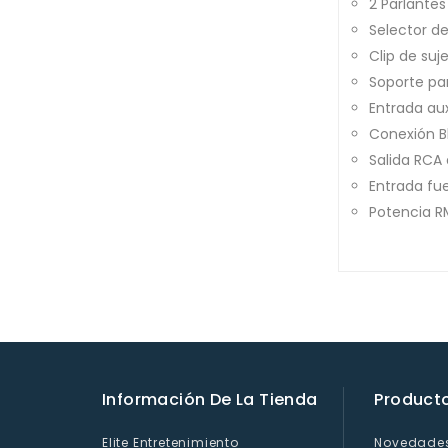
2 Parlantes
Selector d
Clip de suj
Soporte pa
Entrada aux
Conexión B
Salida RCA
Entrada fu
Potencia R
Información De La Tienda
Product
Elite Entretenimiento
Novedade