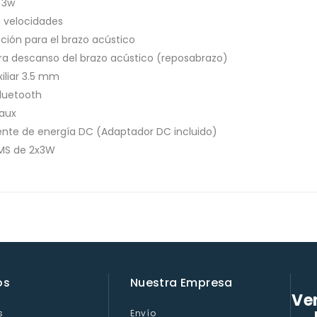
 3w
e velocidades
eción para el brazo acústico
ra descanso del brazo acústico (reposabrazo)
iliar 3.5 mm
luetooth
 aux
ente de energía DC (Adaptador DC incluido)
MS de 2x3W
os
Nuestra Empresa
Ven
s
Envío