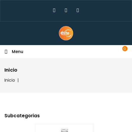
×
Create Wishlist
Wishlist Name
0
Menu
Cancel
Create wishlist
Inicio
Inicio
Subcategorias