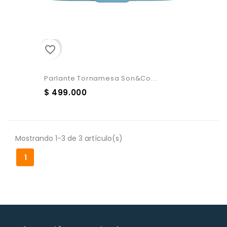
favorite_border
Parlante Tornamesa Son&co...
$ 499.000
Mostrando 1-3 de 3 artículo(s)
1