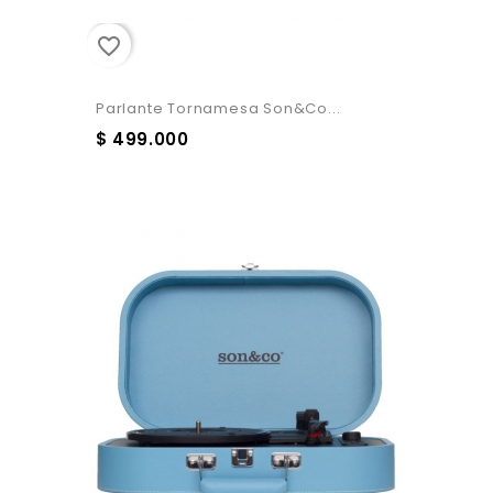
favorite_border
Parlante Tornamesa Son&co...
$ 499.000